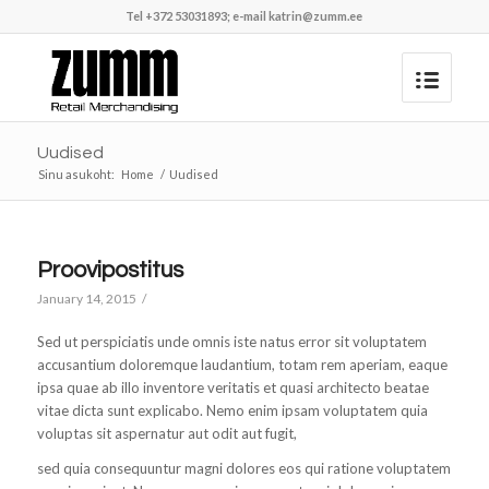
Tel +372 53031893; e-mail
katrin@zumm.ee
Uudised
Sinu asukoht:
Home
/
Uudised
Proovipostitus
January 14, 2015
/
Sed ut perspiciatis unde omnis iste natus error sit voluptatem
accusantium doloremque laudantium, totam rem aperiam, eaque
ipsa quae ab illo inventore veritatis et quasi architecto beatae
vitae dicta sunt explicabo. Nemo enim ipsam voluptatem quia
voluptas sit aspernatur aut odit aut fugit,
sed quia consequuntur magni dolores eos qui ratione voluptatem