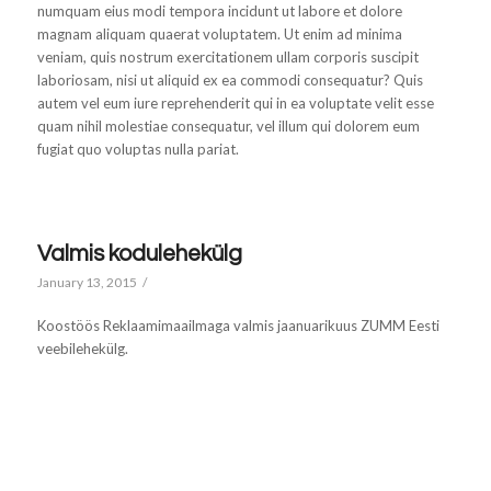
numquam eius modi tempora incidunt ut labore et dolore
magnam aliquam quaerat voluptatem. Ut enim ad minima
veniam, quis nostrum exercitationem ullam corporis suscipit
laboriosam, nisi ut aliquid ex ea commodi consequatur? Quis
autem vel eum iure reprehenderit qui in ea voluptate velit esse
quam nihil molestiae consequatur, vel illum qui dolorem eum
fugiat quo voluptas nulla pariat.
Valmis kodulehekülg
January 13, 2015
/
Koostöös Reklaamimaailmaga valmis jaanuarikuus ZUMM Eesti
veebilehekülg.